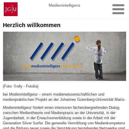
Zum
Johannes
Medienintelligenz
Inhalt
Gutenberg-
springen
Universität
Mainz
Herzlich willkommen
(Foto: ©olly - Fotolia)
bei
Medienintelligenz
– einem medienwissenschaftlichen und
medienpraktischen Projekt an der Johannes Gutenberg-Universität Mainz.
Medienintelligenz
fördert einen intensiven fächerübergreifenden Dialog
zwischen Medientheorie und Medienpraxis an der Universität, in der
Jugendarbeit, in der Erwachsenenbildung sowie in der Arbeit mit der
Generation Silver Surfer. Die generelle Vermittlung von Medienkompetenz
und die Bildung neuer sowie die Verstärkung bestehender Netzwerke sind