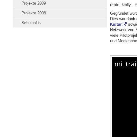
Projekte 2009
(Foto: ©olly - F
Projekte 2008
Gegründet wurde
Dies war dank 
Schulhof.tv
Kultur
sow
Netzwerk von M
viele Pilotpro
und Medienprax