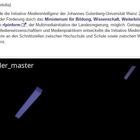
otolia)
 die Initiative
Medienintelligenz
der Johannes Gutenberg-Universität Mainz 
der Förderung durch das
Ministerium für Bildung, Wissenschaft, Weiterbi
ie
rlpinform
, der Multimediainitiative der Landesregierung, möglich. Getr
edienwissenschaftlern und Medienpraktikern entwickelte die Initiative
Medien
jekte an den Schnittstellen zwischen Hochschule und Schule sowie zwischen 
is.